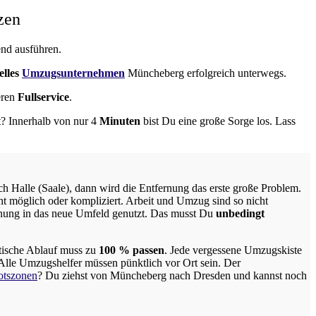
zen
end ausführen.
elles
Umzugsunternehmen
Müncheberg erfolgreich unterwegs.
eren
Fullservice
.
t? Innerhalb von nur 4
Minuten
bist Du eine große Sorge los. Lass
 Halle (Saale), dann wird die Entfernung das erste große Problem.
ht möglich oder kompliziert.
Arbeit und Umzug sind so nicht
ung in das neue Umfeld genutzt. Das musst Du
unbedingt
tische Ablauf muss zu
100 % passen
. Jede vergessene Umzugskiste
Alle Umzugshelfer müssen pünktlich vor Ort sein. Der
otszonen
? Du ziehst von Müncheberg nach Dresden und kannst noch