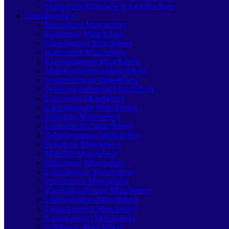
Umzug von Müncheberg nach Bochum
Umzugsservice
Büroumzug Müncheberg
Fernumzug Müncheberg
Firmenumzug Müncheberg
Halteverbot Müncheberg
Klaviertransport Müncheberg
Möbeleinlagerung Müncheberg
Seniorenumzug Müncheberg
Wohnungsauflösung Müncheberg
Entsorgung Müncheberg
Kleintransporte Müncheberg
Möbeltaxi Müncheberg
Umzugshelfer Müncheberg
Behördenumzug Müncheberg
Beiladung Müncheberg
Möbellift Müncheberg
Miniumzug Müncheberg
Entrümpelung Müncheberg
Privatumzug Müncheberg
Haushaltsauflösung Müncheberg
Umzugskartons Müncheberg
Einpackservice Müncheberg
Kunsttransport Müncheberg
Selfstorage Müncheberg