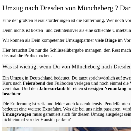
Umzug nach Dresden von Müncheberg ? Darum 
Eine der größten Herausforderungen ist die Entfernung. Wer noch vo
Denn nichts ist kosten- und zeitintensiver als eine schlechte Umsetzu
Wir können als Dein kompetenter Umzugspartner
viele Dinge
im Vorf
Hier brauchst Du nur die Schlüsselübergabe managen, den Rest mache
das mal die Profis machen.
Was ist wichtig, wenn Du von Müncheberg nach Dresde
Ein Umzug in Deutschland bedeutet, Du tanzt sprichwörtlich auf
zwei
Kurz nach
Feierabend
den Fußboden verlegen und noch einmal die W
vereinbar. Und den
Jahresurlaub
für einen
stressigen Neuanfang
n
beachten
:
Die Entfernung ist zeit- und leider auch kostenintensiv. Pendelfahrt
bedeutet eine weitere Extrafahrt. Was die bei uns nicht passieren, wir
Umzugswagen
muss garantiert auch für diesen Umzug ausgelegt sein
nicht einmal vor der Haustür parken?