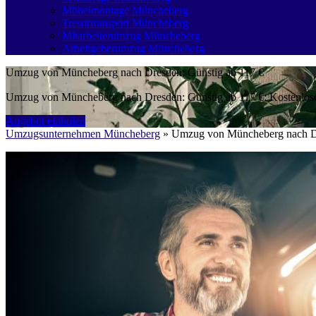
Möbelmontage Müncheberg
Tresortransport Müncheberg
Mitarbeiterumzug Müncheberg
Arbeitgeberumzug Müncheberg
Umzug von Müncheberg nach Dresden: Günstig ab 117 €
Umzug von Müncheberg nach Dresden: Günstig ab 117 €: Kostenloses
Angebot einholen
Umzugsunternehmen Müncheberg
»
Umzug von Müncheberg nach D