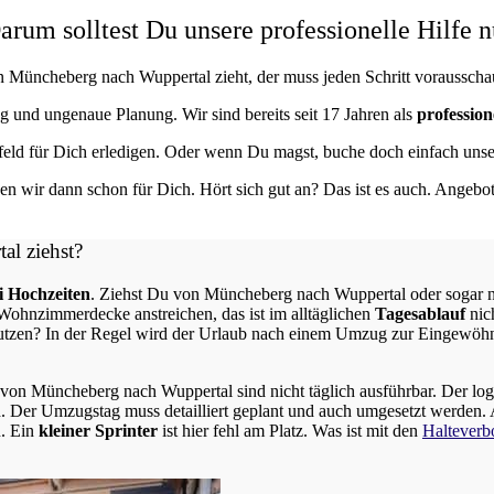
m solltest Du unsere professionelle Hilfe n
n Müncheberg nach Wuppertal zieht, der muss jeden Schritt vorausscha
ng und ungenaue Planung. Wir sind bereits seit 17 Jahren als
professio
eld für Dich erledigen. Oder wenn Du magst, buche doch einfach uns
n wir dann schon für Dich. Hört sich gut an? Das ist es auch. Angebo
tal
ziehst?
 Hochzeiten
. Ziehst Du von Müncheberg nach Wuppertal oder sogar na
ohnzimmerdecke anstreichen, das ist im alltäglichen
Tagesablauf
nic
utzen? In der Regel wird der Urlaub nach einem Umzug zur Eingewöhn
en von Müncheberg nach Wuppertal sind nicht täglich ausführbar.
Der log
d.
Der Umzugstag muss detailliert geplant und auch umgesetzt werden. 
. Ein
kleiner Sprinter
ist hier fehl am Platz. Was ist mit den
Halteverb