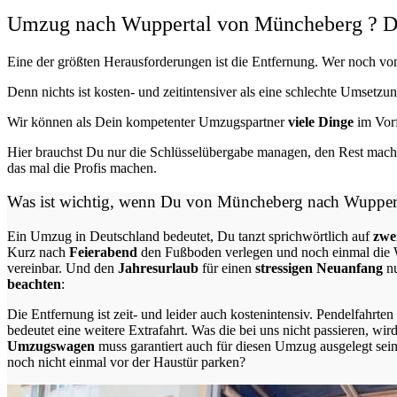
Umzug nach Wuppertal von Müncheberg ? Daru
Eine der größten Herausforderungen ist die Entfernung. Wer noch vo
Denn nichts ist kosten- und zeitintensiver als eine schlechte Umsetzu
Wir können als Dein kompetenter Umzugspartner
viele Dinge
im Vorf
Hier brauchst Du nur die Schlüsselübergabe managen, den Rest mache
das mal die Profis machen.
Was ist wichtig, wenn Du von Müncheberg nach Wupper
Ein Umzug in Deutschland bedeutet, Du tanzt sprichwörtlich auf
zwei
Kurz nach
Feierabend
den Fußboden verlegen und noch einmal die W
vereinbar. Und den
Jahresurlaub
für einen
stressigen Neuanfang
n
beachten
:
Die Entfernung ist zeit- und leider auch kostenintensiv. Pendelfahrt
bedeutet eine weitere Extrafahrt. Was die bei uns nicht passieren, wir
Umzugswagen
muss garantiert auch für diesen Umzug ausgelegt sein
noch nicht einmal vor der Haustür parken?