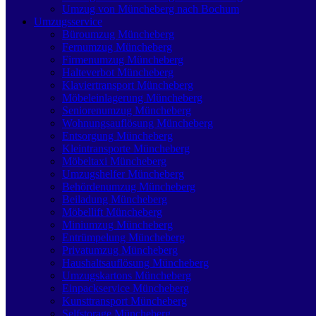
Umzug von Müncheberg nach Bochum
Umzugsservice
Büroumzug Müncheberg
Fernumzug Müncheberg
Firmenumzug Müncheberg
Halteverbot Müncheberg
Klaviertransport Müncheberg
Möbeleinlagerung Müncheberg
Seniorenumzug Müncheberg
Wohnungsauflösung Müncheberg
Entsorgung Müncheberg
Kleintransporte Müncheberg
Möbeltaxi Müncheberg
Umzugshelfer Müncheberg
Behördenumzug Müncheberg
Beiladung Müncheberg
Möbellift Müncheberg
Miniumzug Müncheberg
Entrümpelung Müncheberg
Privatumzug Müncheberg
Haushaltsauflösung Müncheberg
Umzugskartons Müncheberg
Einpackservice Müncheberg
Kunsttransport Müncheberg
Selfstorage Müncheberg