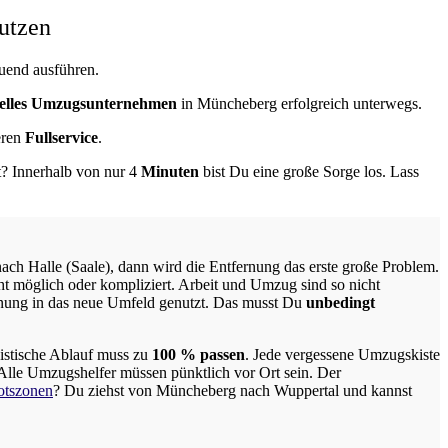
utzen
uend ausführen.
nelles Umzugsunternehmen
in Müncheberg erfolgreich unterwegs.
eren
Fullservice
.
t? Innerhalb von nur 4
Minuten
bist Du eine große Sorge los. Lass
ch Halle (Saale), dann wird die Entfernung das erste große Problem.
ht möglich oder kompliziert.
Arbeit und Umzug sind so nicht
ung in das neue Umfeld genutzt. Das musst Du
unbedingt
istische Ablauf muss zu
100 % passen
. Jede vergessene Umzugskiste
Alle Umzugshelfer müssen pünktlich vor Ort sein. Der
otszonen
? Du ziehst von Müncheberg nach Wuppertal und kannst