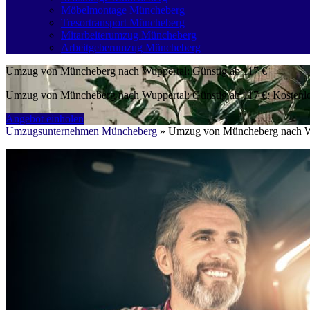
Möbelmontage Müncheberg
Tresortransport Müncheberg
Mitarbeiterumzug Müncheberg
Arbeitgeberumzug Müncheberg
Umzug von Müncheberg nach Wuppertal: Günstig ab 117 €
Umzug von Müncheberg nach Wuppertal: Günstig ab 117 €: Kostenlos
Angebot einholen
Umzugsunternehmen Müncheberg
»
Umzug von Müncheberg nach W