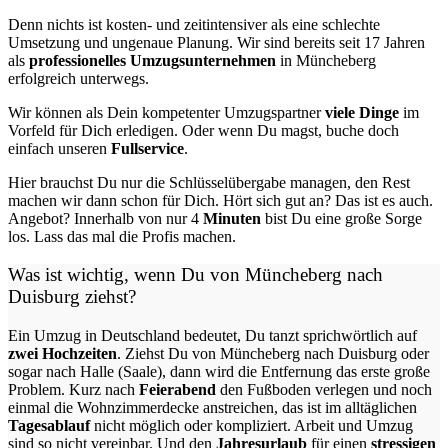
Denn nichts ist kosten- und zeitintensiver als eine schlechte
Umsetzung und ungenaue Planung. Wir sind bereits seit 17 Jahren
als
professionelles Umzugsunternehmen
in Müncheberg
erfolgreich unterwegs.
Wir können als Dein kompetenter Umzugspartner
viele Dinge
im
Vorfeld für Dich erledigen. Oder wenn Du magst, buche doch
einfach unseren
Fullservice
.
Hier brauchst Du nur die Schlüsselübergabe managen, den Rest
machen wir dann schon für Dich. Hört sich gut an? Das ist es auch.
Angebot? Innerhalb von nur 4
Minuten
bist Du eine große Sorge
los. Lass das mal die Profis machen.
Was ist wichtig, wenn Du von Müncheberg nach
Duisburg
ziehst?
Ein Umzug in Deutschland bedeutet, Du tanzt sprichwörtlich auf
zwei Hochzeiten
. Ziehst Du von Müncheberg nach Duisburg oder
sogar nach Halle (Saale), dann wird die Entfernung das erste große
Problem.
Kurz nach
Feierabend
den Fußboden verlegen und noch
einmal die Wohnzimmerdecke anstreichen, das ist im alltäglichen
Tagesablauf
nicht möglich oder kompliziert.
Arbeit und Umzug
sind so nicht vereinbar. Und den
Jahresurlaub
für einen
stressigen