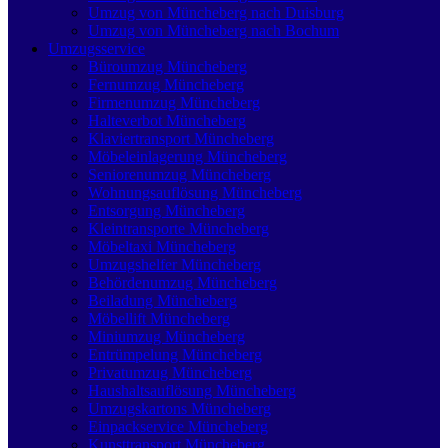
Umzug von Müncheberg nach Duisburg
Umzug von Müncheberg nach Bochum
Umzugsservice
Büroumzug Müncheberg
Fernumzug Müncheberg
Firmenumzug Müncheberg
Halteverbot Müncheberg
Klaviertransport Müncheberg
Möbeleinlagerung Müncheberg
Seniorenumzug Müncheberg
Wohnungsauflösung Müncheberg
Entsorgung Müncheberg
Kleintransporte Müncheberg
Möbeltaxi Müncheberg
Umzugshelfer Müncheberg
Behördenumzug Müncheberg
Beiladung Müncheberg
Möbellift Müncheberg
Miniumzug Müncheberg
Entrümpelung Müncheberg
Privatumzug Müncheberg
Haushaltsauflösung Müncheberg
Umzugskartons Müncheberg
Einpackservice Müncheberg
Kunsttransport Müncheberg