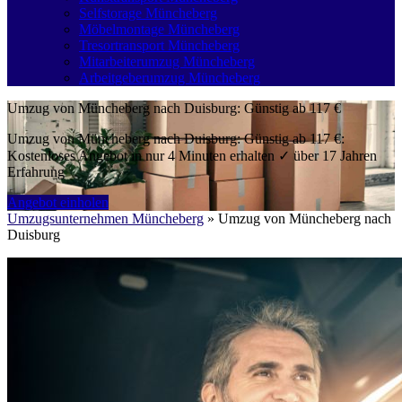
Selfstorage Müncheberg
Möbelmontage Müncheberg
Tresortransport Müncheberg
Mitarbeiterumzug Müncheberg
Arbeitgeberumzug Müncheberg
Umzug von Müncheberg nach Duisburg: Günstig ab 117 €
Umzug von Müncheberg nach Duisburg: Günstig ab 117 €:
Kostenloses Angebot in nur 4 Minuten erhalten ✓ über 17 Jahren
Erfahrung
Angebot einholen
Umzugsunternehmen Müncheberg
»
Umzug von Müncheberg nach
Duisburg