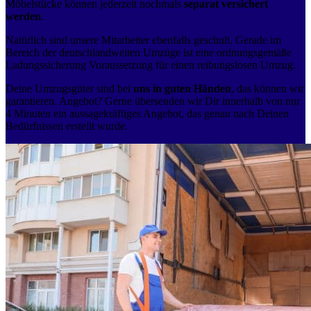
Möbelstücke können jederzeit nochmals
separat versichert
werden
.
Natürlich sind unsere Mitarbeiter ebenfalls geschult. Gerade im
Bereich der deutschlandweiten Umzüge ist eine ordnungsgemäße
Ladungssicherung Voraussetzung für einen reibungslosen Umzug.
Deine Umzugsgüter sind bei
uns in guten Händen
, das können wir
garantieren. Angebot? Gerne übersenden wir Dir innerhalb von nur
4 Minuten ein aussagekräftiges Angebot, das genau nach Deinen
Bedürfnissen erstellt wurde.