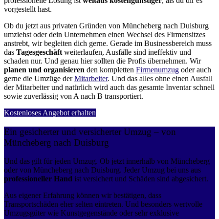
professionelle Lösung ist
weitaus kostengünstiger
, als du dir es
vorgestellt hast.
Ob du jetzt aus privaten Gründen von Müncheberg nach Duisburg
umziehst oder dein Unternehmen einen Wechsel des Firmensitzes
anstrebt, wir begleiten dich gerne. Gerade im Businessbereich muss
das
Tagesgeschäft
weiterlaufen, Ausfälle sind ineffektiv und
schaden nur. Und genau hier sollten die Profis übernehmen.
Wir
planen und organisieren
den kompletten
Firmenumzug
oder auch
gerne die Umzüge der
Mitarbeiter
. Und das alles ohne einen Ausfall
der Mitarbeiter und natürlich wird auch das gesamte Inventar schnell
sowie zuverlässig von A nach B transportiert.
Kostenloses Angebot erhalten
Ein gesicherter und versicherter Umzug – von
Müncheberg nach Duisburg
Und das gilt für jeden Umzug. Ob jetzt innerhalb von Müncheberg
oder von Müncheberg nach Duisburg. Jeder Umzug bei uns aus
professioneller Hand
ist versichert und Schäden sind abgesichert.
Aus eigener Erfahrung können wir bestätigen, dass
Transportschäden eher selten eintreten. Und besonders wertvolle
Umzugsgüter wie Kunstgegenstände oder sehr exklusive