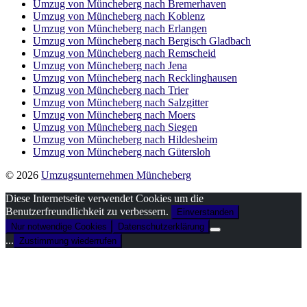
Umzug von Müncheberg nach Bremer­haven
Umzug von Müncheberg nach Koblenz
Umzug von Müncheberg nach Erlangen
Umzug von Müncheberg nach Bergisch Gladbach
Umzug von Müncheberg nach Remscheid
Umzug von Müncheberg nach Jena
Umzug von Müncheberg nach Recklinghausen
Umzug von Müncheberg nach Trier
Umzug von Müncheberg nach Salzgitter
Umzug von Müncheberg nach Moers
Umzug von Müncheberg nach Siegen
Umzug von Müncheberg nach Hildesheim
Umzug von Müncheberg nach Gütersloh
© 2026
Umzugsunternehmen Müncheberg
Diese Internetseite verwendet Cookies um die
Benutzerfreundlichkeit zu verbessern.
Einverstanden
Nur notwendige Cookies
Datenschutzerklärung
...
Zustimmung wiederrufen