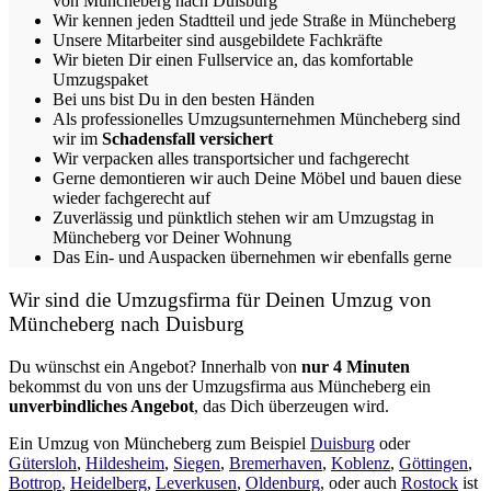
von Müncheberg nach Duisburg
Wir kennen jeden Stadtteil und jede Straße in Müncheberg
Unsere Mitarbeiter sind ausgebildete Fachkräfte
Wir bieten Dir einen Fullservice an, das komfortable
Umzugspaket
Bei uns bist Du in den besten Händen
Als professionelles Umzugsunternehmen Müncheberg sind
wir im
Schadensfall versichert
Wir verpacken alles transportsicher und fachgerecht
Gerne demontieren wir auch Deine Möbel und bauen diese
wieder fachgerecht auf
Zuverlässig und pünktlich stehen wir am Umzugstag in
Müncheberg vor Deiner Wohnung
Das Ein- und Auspacken übernehmen wir ebenfalls gerne
Wir sind die Umzugsfirma für Deinen Umzug von
Müncheberg nach Duisburg
Du wünschst ein Angebot? Innerhalb von
nur 4 Minuten
bekommst du von uns der Umzugsfirma aus Müncheberg ein
unverbindliches Angebot
, das Dich überzeugen wird.
Ein Umzug von Müncheberg zum Beispiel
Duisburg
oder
Gütersloh
,
Hildesheim
,
Siegen
,
Bremer­haven
,
Koblenz
,
Göttingen
,
Bottrop
,
Heidelberg
,
Leverkusen
,
Oldenburg
, oder auch
Rostock
ist