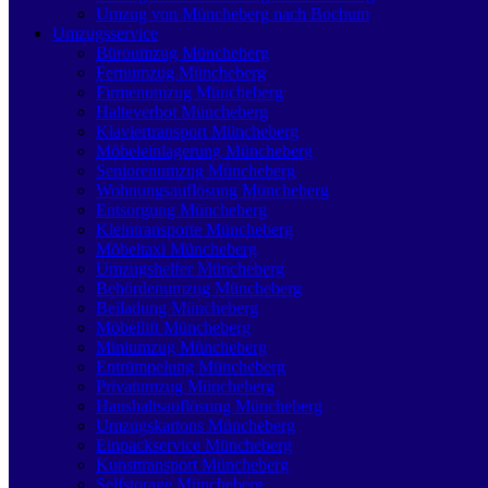
Umzug von Müncheberg nach Bochum
Umzugsservice
Büroumzug Müncheberg
Fernumzug Müncheberg
Firmenumzug Müncheberg
Halteverbot Müncheberg
Klaviertransport Müncheberg
Möbeleinlagerung Müncheberg
Seniorenumzug Müncheberg
Wohnungsauflösung Müncheberg
Entsorgung Müncheberg
Kleintransporte Müncheberg
Möbeltaxi Müncheberg
Umzugshelfer Müncheberg
Behördenumzug Müncheberg
Beiladung Müncheberg
Möbellift Müncheberg
Miniumzug Müncheberg
Entrümpelung Müncheberg
Privatumzug Müncheberg
Haushaltsauflösung Müncheberg
Umzugskartons Müncheberg
Einpackservice Müncheberg
Kunsttransport Müncheberg
Selfstorage Müncheberg