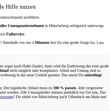
e Hilfe nutzen
vorausschauend ausführen.
nelles Umzugsunternehmen
in Müncheberg erfolgreich unterwegs.
eren
Fullservice
.
t? Innerhalb von nur 4
Minuten
bist Du eine große Sorge los. Lass
 sogar nach Halle (Saale), dann wird die Entfernung das erste große
blauf
nicht möglich oder kompliziert.
Arbeit und Umzug sind so
gewöhnung in das neue Umfeld genutzt. Das musst Du
unbedingt
ar.
Der logistische Ablauf muss zu
100 % passen
. Jede vergessene
etzt werden. Alle Umzugshelfer müssen pünktlich vor Ort sein. Der
otszonen
? Du ziehst von Müncheberg nach Offenbach am Main und