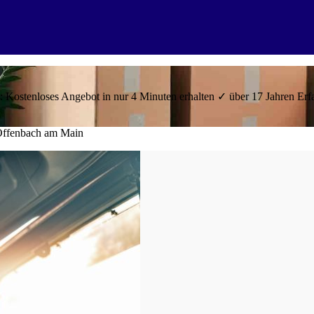
ostenloses Angebot in nur 4 Minuten erhalten ✓ über 17 Jahren Erf
ffenbach am Main