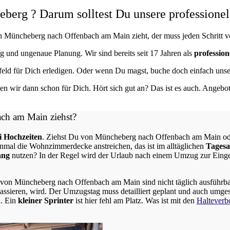
rg ? Darum solltest Du unsere professionell
on Müncheberg nach Offenbach am Main zieht, der muss jeden Schritt 
ng und ungenaue Planung. Wir sind bereits seit 17 Jahren als
professio
eld für Dich erledigen. Oder wenn Du magst, buche doch einfach uns
n wir dann schon für Dich. Hört sich gut an? Das ist es auch. Angebo
bach am Main
ziehst?
 Hochzeiten
. Ziehst Du von Müncheberg nach Offenbach am Main oder
mal die Wohnzimmerdecke anstreichen, das ist im alltäglichen
Tagesa
fang
nutzen? In der Regel wird der Urlaub nach einem Umzug zur Ein
ten von Müncheberg nach Offenbach am Main sind nicht täglich ausführb
assieren, wird.
Der Umzugstag muss detailliert geplant und auch umges
. Ein
kleiner Sprinter
ist hier fehl am Platz. Was ist mit den
Halteverb